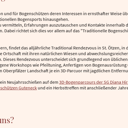
on und für Bogenschützen deren Interessen in ernsthafter Weise ü
tionellen Bogensports hinausgehen.
u vermitteln, Erfahrungen auszutauschen und Kontakte innerhalb 
en. Dabei richtet sich dies vor allem auf das "Traditionelle Bogensc
rn, findet das alljährliche Traditional Rendezvous in St. Ötzen, in 
leine Ortschaft mit ihren natürlichen Wiesen und abwechslungsreich
. Dieses Rendezvous unterscheidet sich grundlegend von üblichen
gene Workshops wie Pfeiltuning, Anfertigen von Bogenausrüstung u
 Oberpfälzer Landschaft je ein 3D-Parcuor mit jagdlichen Entfer
r ein Neujahrsschießen auf dem
3D-Bogenparcours der SG Diana Hi
schützen Guteneck
und ein Herbsttreffen mit anschließender Jahr
uns?