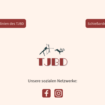
tlinien des TJBD
Schießord
Unsere sozialen Netzwerke: