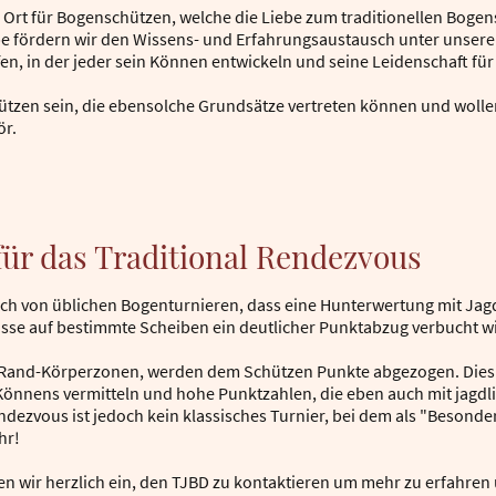
n Ort für Bogenschützen, welche die Liebe zum traditionellen Boge
be fördern wir den Wissens- und Erfahrungsaustausch unter unseren
en, in der jeder sein Können entwickeln und seine Leidenschaft f
ützen sein, die ebensolche Grundsätze vertreten können und wollen
r.
für das Traditional Rendezvous
urch von üblichen Bogenturnieren, dass eine Hunterwertung mit Ja
sse auf bestimmte Scheiben ein deutlicher Punktabzug verbucht wi
. Rand-Körperzonen, werden dem Schützen Punkte abgezogen. Dies 
Könnens vermitteln und hohe Punktzahlen, die eben auch mit jagdli
zvous ist jedoch kein klassisches Turnier, bei dem als "Besonder
hr!
en wir herzlich ein, den TJBD zu kontaktieren um mehr zu erfahren 